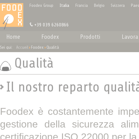
Pannello di gestione dei cookies
Foodex Group
Italia
Francia
Belgio
Svizzera
Paes
+39 039 6260866
Home
Foodex
Prodotti
Lavora
Sei qui:
Accueil
Foodex
Qualità
Qualità
Il nostro reparto qualità
Foodex è costantemente impegn
gestione della sicurezza ali
certificazione ISO 22000 per la