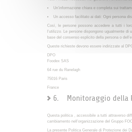
• Un’informazione chiara e completa sui trattamen
• Un accesso facilitato ai dati: Ogni persona disp
Così, le persone possono accedere a tutti i loro d
l’utilizzo. Le persone dispongono ugualmente di un 
base del consenso esplicito della persona o dell’
Queste richieste devono essere indirizzate al DPO
DPO
Foodex SAS
64 rue du Ranelagh
75016 Paris
France
6. Monitoraggio della Po
Questa politica , accessibile a tutti attraverso d
cambiamento nell’organizzazione del Gruppo FO
La presente Politica Generale di Protezione dei D