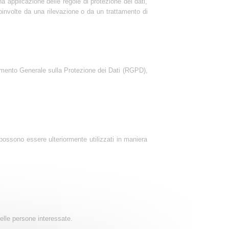
na applicazione delle regole di protezione dei dati,
coinvolte da una rilevazione o da un trattamento di
lamento Generale sulla Protezione dei Dati (RGPD),
n possono essere ulteriormente utilizzati in maniera
elle persone interessate.