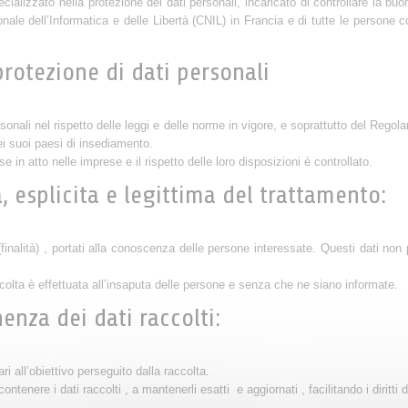
cializzato nella protezione dei dati personali, incaricato di controllare la buo
nale dell’Informatica e delle Libertà (CNIL) in Francia e di tutte le persone 
 protezione di dati personali
onali nel rispetto delle leggi e delle norme in vigore, e soprattutto del Rego
nei suoi paesi di insediamento.
in atto nelle imprese e il rispetto delle loro disposizioni è controllato.
 esplicita e legittima del trattamento:
i (finalità) , portati alla conoscenza delle persone interessate. Questi dati no
olta è effettuata all’insaputa delle persone e senza che ne siano informate.
nza dei dati raccolti:
i all’obiettivo perseguito dalla raccolta.
ere i dati raccolti , a mantenerli esatti e aggiornati , facilitando i diritti d