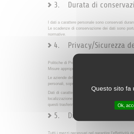
3. Durata di conservazio
I dati a carattere personale sono conservati durant
Le scadenze di conservazione dei dati sono portat
normative.
4. Privacy/Sicurezza dei
Politiche di Protezione dei Sistemi d’informazione s
Misure appropriate di sicurezza fisica, logica e or
Le aziende del Gruppo FOODEX esigono, ugualmente,
personali, soprattutto attraverso degli impegni cont
Questo sito fa 
Dati di carattere personale possono costituire l’
localizzazione della nostra casa-madre). Se ques
questi trasferimenti.
Ok, acce
5. Diritti delle persone
Tutti i mezzi necessari nel garantire l’effettività d