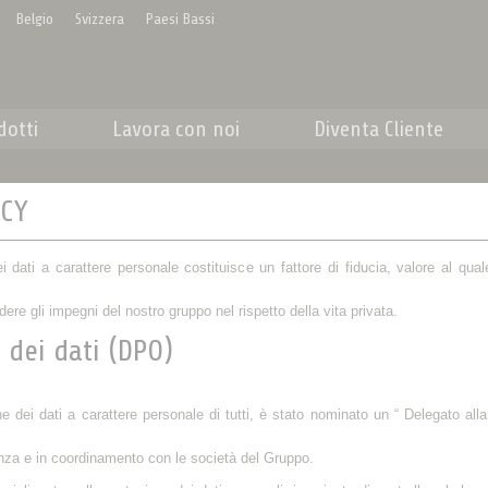
Belgio
Svizzera
Paesi Bassi
dotti
Lavora con noi
Diventa Cliente
ACY
 dei dati a carattere personale costituisce un fattore di fiducia, valore al q
ere gli impegni del nostro gruppo nel rispetto della vita privata.
 dei dati (DPO)
one dei dati a carattere personale di tutti, è stato nominato un “ Delegato all
denza e in coordinamento con le società del Gruppo.