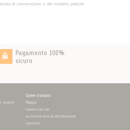
 durata di conservazione e alle modalità pratiche
Pagamento 100%
sicuro
Come trovarci
 asiatici
Mappa
Lavora con noi
La nostra rete di distribuzione
Contatti