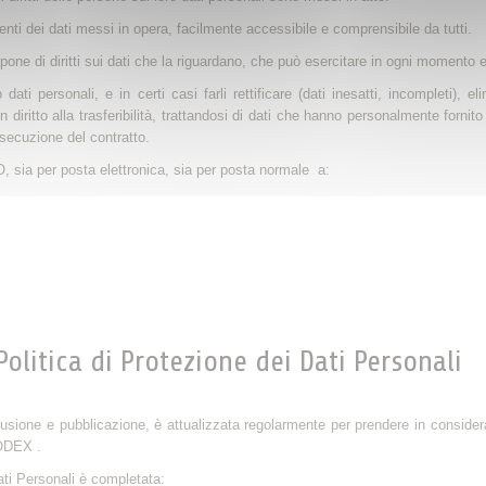
ti dei dati messi in opera, facilmente accessibile e comprensibile da tutti.
one di diritti sui dati che la riguardano, che può esercitare in ogni momento 
ati personali, e in certi casi farli rettificare (dati inesatti, incompleti),
diritto alla trasferibilità, trattandosi di dati che hanno personalmente fornito 
esecuzione del contratto.
, sia per posta elettronica, sia per posta normale a:
litica di Protezione dei Dati Personali
iffusione e pubblicazione, è attualizzata regolarmente per prendere in consider
ODEX .
ati Personali è completata: