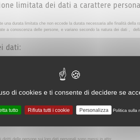
ne limitata dei dati a carattere persona
e una durata limitata che non eccede la durata necessaria alle finalità della r
e a conoscenza delle persone, e variano secondo la natura dei dati , della f
 dati:
ono messe in atto, adattate alla natura dei dati trattati e alle attività dell’azi
ganizzativa sono previste per garantire la privacy dei dati , e soprattutto evit
 da ogni responsabile del trattamento che presenti delle garanzie appropriat
rattuali.
uso di cookies e ti consente di decidere se accetta
oggetto di trasferimenti verso paesi situati nell’Unione Europea o fuori dall’
to fosse il caso, le persone interessate ne sono specificamente informate, e
tta tutto
Rifiuta tutti i cookie
Personalizza
Politica sulla
:
ei diritti delle persone sui loro dati personali sono messi in atto: