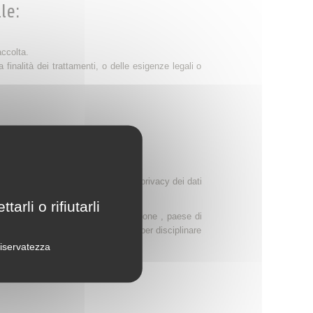
le:
accolta.
inalità dei trattamenti, o delle esigenze legali o
enda.
are ogni accesso non autorizzato.
e per garantire la sicurezza e la privacy dei dati
rli o rifiutarli
Unione Europea (soprattutto in Giappone , paese di
 misure specifiche vengono prese per disciplinare
 riservatezza