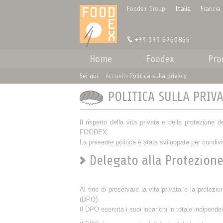
Pannello di gestione dei cookies
Foodex Group
Italia
Francia
+39 039 6260866
Home
Foodex
Pro
Sei qui:
Accueil
Politica sulla privacy
POLITICA SULLA PRIV
Il rispetto della vita privata e della protezione
FOODEX.
La presente politica è stata sviluppata per condivid
Delegato alla Protezione
Al fine di preservare la vita privata e la protezi
(DPO).
Il DPO esercita i suoi incarichi in totale indipen