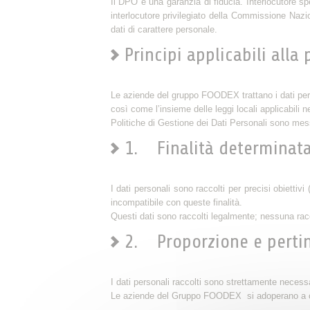
Il DPO è una garanzia di fiducia. Interlocutore spe
interlocutore privilegiato della Commissione Nazio
dati di carattere personale.
Principi applicabili alla
Le aziende del gruppo FOODEX trattano i dati pers
così come l’insieme delle leggi locali applicabili 
Politiche di Gestione dei Dati Personali sono messe 
1. Finalità determinata,
I dati personali sono raccolti per precisi obiettiv
incompatibile con queste finalità.
Questi dati sono raccolti legalmente; nessuna racc
2. Proporzione e pertine
I dati personali raccolti sono strettamente necessar
Le aziende del Gruppo FOODEX si adoperano a conten