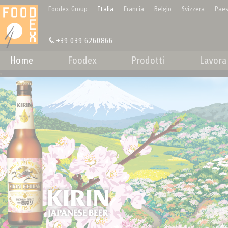
Pannello di gestione dei cookies
Foodex Group
Italia
Francia
Belgio
Svizzera
Paes
+39 039 6260866
Home
Foodex
Prodotti
Lavora